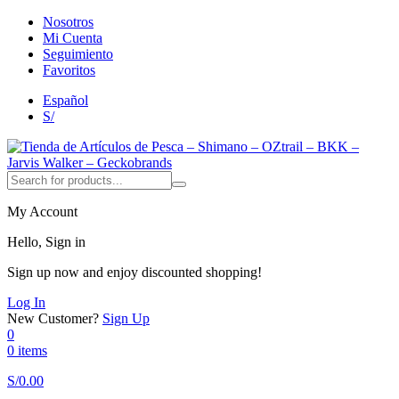
Nosotros
Mi Cuenta
Seguimiento
Favoritos
Español
S/
My Account
Hello, Sign in
Sign up now and enjoy discounted shopping!
Log In
New Customer?
Sign Up
0
0 items
S/
0.00