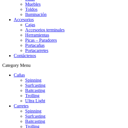
Muebles
Toldos
Iluminación
Accesorios
Cajas
Accesorios terminales
Herramientas
Picas – Paradores
Portacañas
Portacarretes
Contáctenos
Category Menu
Cañas
Spinning
Surfcasting
Baitcasting
Trolling
Ultra Light
Carretes
Spinning
Surfcasting
Baitcasting
Trolling