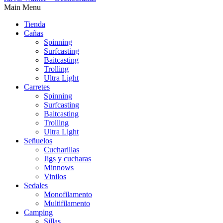
Main Menu
Tienda
Cañas
Spinning
Surfcasting
Baitcasting
Trolling
Ultra Light
Carretes
Spinning
Surfcasting
Baitcasting
Trolling
Ultra Light
Señuelos
Cucharillas
Jigs y cucharas
Minnows
Vinilos
Sedales
Monofilamento
Multifilamento
Camping
Sillas