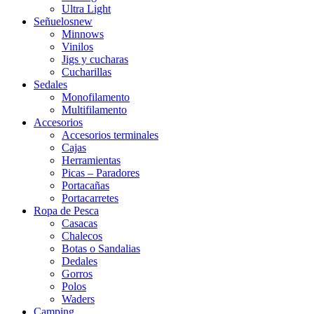
Ultra Light
Señuelos
new
Minnows
Vinilos
Jigs y cucharas
Cucharillas
Sedales
Monofilamento
Multifilamento
Accesorios
Accesorios terminales
Cajas
Herramientas
Picas – Paradores
Portacañas
Portacarretes
Ropa de Pesca
Casacas
Chalecos
Botas o Sandalias
Dedales
Gorros
Polos
Waders
Camping