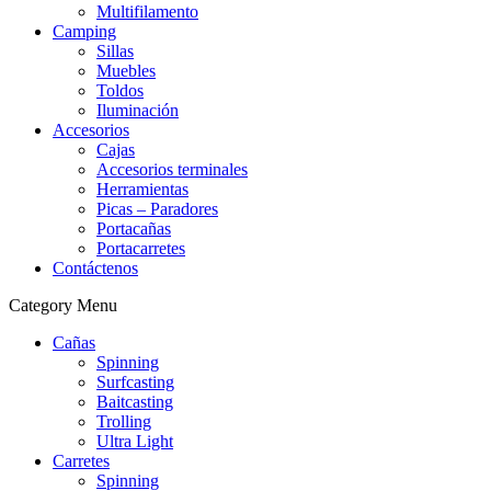
Multifilamento
Camping
Sillas
Muebles
Toldos
Iluminación
Accesorios
Cajas
Accesorios terminales
Herramientas
Picas – Paradores
Portacañas
Portacarretes
Contáctenos
Category Menu
Cañas
Spinning
Surfcasting
Baitcasting
Trolling
Ultra Light
Carretes
Spinning