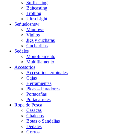
Surfcasting
Baitcasting
Trolling
Ultra Light
Señuelos
new
Minnows
Vinilos
Jigs y cucharas
Cucharillas
Sedales
Monofilamento
Multifilamento
Accesorios
Accesorios terminales
Cajas
Herramientas
Picas – Paradores
Portacañas
Portacarretes
Ropa de Pesca
Casacas
Chalecos
Botas o Sandalias
Dedales
Gorros