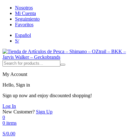
Nosotros
Mi Cuenta
Seguimiento
Favoritos
Español
S/
My Account
Hello, Sign in
Sign up now and enjoy discounted shopping!
Log In
New Customer?
Sign Up
0
0 items
S/
0.00