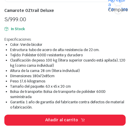
a
Favoritos
Compare
Camarote OZtrail Deluxe
S/
999.00
In Stock
Especificaciones:
Color: Verde bicolor
Estructura: tubo de acero de alta resistencia de 22 cm.
Tejido: Poliéster 600D resistente y duradero
Clasificación de peso: 100 kg (litera superior cuando está apilada), 120
kg (como cama individual)
Altura de la cama: 28 cm (litera individual)
Dimensiones: 180x72x85cm
Peso: 17,6 kilogramos
Tamaño del paquete: 63 x 45 x 20 cm
Bolsa de transporte: Bolsa de transporte de poliéster 600D
suministrada
Garantía: 1 año de garantía del fabricante contra defectos de material
o fabricación.
Añadir al carrito