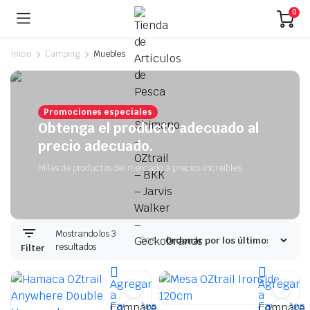
0
Inicio
Camping
Muebles
Promociones especiales
Obtenga el producto adecuado al
precio adecuado.
Miles de productos del mercado a precios increíbles.
Mostrando los 3
Sort:
resultados
Filter
Agregar
Agregar
a
a
Favoritos
Favoritos
Compare
Compare