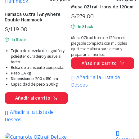
Mesa OZtrail Ironside 120cm
Hamaca OZtrail Anywhere
S/
279.00
Double Hammock
In Stock
S/
119.00
Mesa OZtrail Ironside 120cm es
In Stock
plegable compacta con múltiples
ajustes de altura para cenar y
Tejido de mezcla de algodón y
preparar alimentos.
poliéster duradero y suave al
tacto.
Añadir al carrito
Bolsa de transporte compacta.
Peso: 1.4 kg
Añadir a la Lista de
Dimensiones: 200 x 150 cm
Deseos
Capacidad de peso: 200kg
Añadir al carrito
Añadir a la Lista de
Deseos
Agregar