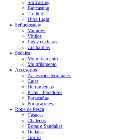
Surfcasting
Baitcasting
Trolling
Ultra Light
Señuelos
new
Minnows
Vinilos
Jigs y cucharas
Cucharillas
Sedales
Monofilamento
Multifilamento
Accesorios
Accesorios terminales
Cajas
Herramientas
Picas – Paradores
Portacañas
Portacarretes
Ropa de Pesca
Casacas
Chalecos
Botas o Sandalias
Dedales
Gorros