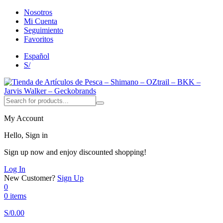
Nosotros
Mi Cuenta
Seguimiento
Favoritos
Español
S/
My Account
Hello, Sign in
Sign up now and enjoy discounted shopping!
Log In
New Customer?
Sign Up
0
0 items
S/
0.00