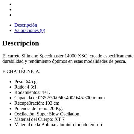
Descripción
Valoraciones (0)
Descripción
El carrete Shimano Speedmaster 14000 XSC, creado específicamente pa
durabilidad y rendimiento óptimos en estas modalidades de pesca.
FICHA TÉCNICA:
Peso: 645 g.
Ratio: 4,3:1.
Rodamientos: 4+1.
Capacida d: 0/35-550/0/40-400/0/45-300 mm/m
Recupe0ración: 103 cm
Potencia de freno: 20 Kg.
Oscilación: Super Slow Oscilation
Material del Cuerpo: XT-7
Material de la Bobina: aluminio forjado en frío