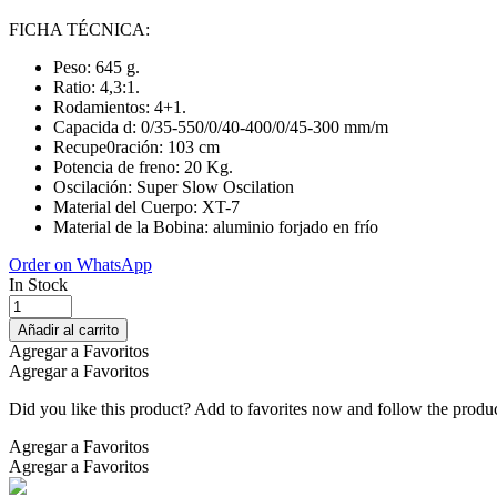
FICHA TÉCNICA:
Peso: 645 g.
Ratio: 4,3:1.
Rodamientos: 4+1.
Capacida d: 0/35-550/0/40-400/0/45-300 mm/m
Recupe0ración: 103 cm
Potencia de freno: 20 Kg.
Oscilación: Super Slow Oscilation
Material del Cuerpo: XT-7
Material de la Bobina: aluminio forjado en frío
Order on WhatsApp
In Stock
Carrete
Surfcasting
Añadir al carrito
Shimano
Agregar a Favoritos
Speedmaster
Agregar a Favoritos
14000
XSC
Did you like this product? Add to favorites now and follow the produc
quantity
Agregar a Favoritos
Agregar a Favoritos