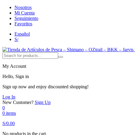
Nosotros
Mi Cuenta
Seguimiento
Favoritos
Español
S/
My Account
Hello, Sign in
Sign up now and enjoy discounted shopping!
Log In
New Customer?
Sign Up
0
0 items
S/
0.00
No products in the cart.